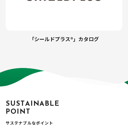
「シールドプラス®」カタログ
S
U
S
T
A
I
N
A
B
L
E
P
O
I
N
T
サステナブルなポイント