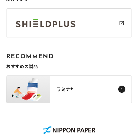
R
E
C
O
M
M
E
N
D
おすすめの製品
ラミナ®