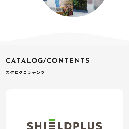
C
A
T
A
L
O
G
/
C
O
N
T
E
N
T
S
カタログコンテンツ