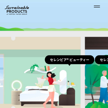
セレンピア® ビューティー
セレ