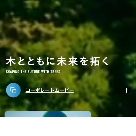
コーポレートムービー