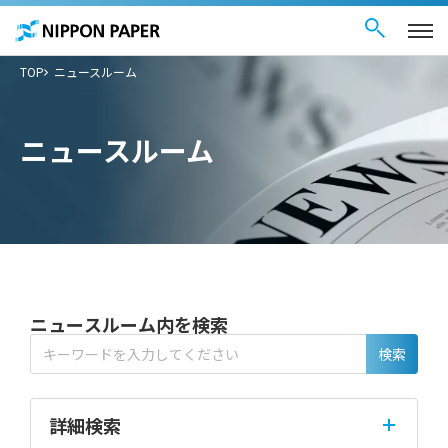
お問い合わせ
ペ
English
ー
ジ
内
を
TOP
ニュースルーム
移
動
す
る
た
ニュースルーム
め
の
リ
ン
ク
で
す
サ
イ
ト
内
共
通
ニュースルーム内を検索
メ
ニ
検索
ュ
ー
に
移
動
詳細検索
し
ま