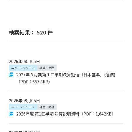
す
公開日
ペ
ー
から
まで
ジ
本
文
に
カテゴリ
移
検索結果：
520
件
動
すべて
し
ま
ニュースリリース
お知らせ
す
フ
ッ
タグ
タ
2026年08月05日
ー
経営・財務
サステナビリティ
情
ニュースリリース
経営・財務
報
研究・技術開発
製品・ブランド
2027年３月期第１四半期決算短信〔日本基準〕(連結)
に
移
社会貢献・スポーツ
表彰・受賞
（PDF：657.8KB）
動
紙・板紙
生活関連
し
ま
エネルギー
木材・建材・土木建設
す
2026年08月05日
木質由来新製品
イベント・展示会
ニュースリリース
経営・財務
その他
2026年度 第1四半期 決算説明資料
（PDF：1,642KB）