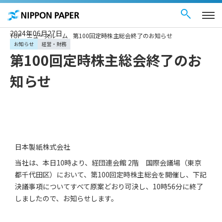
お問い合わせ
ペ
English
ー
ジ
内
を
2024年06月27日
TOP
ニュースルーム
第100回定時株主総会終了のお知らせ
移
動
お知らせ
経営・財務
す
第100回定時株主総会終了のお
る
た
め
知らせ
の
リ
ン
ク
で
す
サ
イ
ト
内
日本製紙株式会社
共
通
当社は、本日10時より、経団連会館 2階 国際会議場（東京
メ
ニ
都千代田区）において、第100回定時株主総会を開催し、下記
ュ
ー
決議事項についてすべて原案どおり可決し、10時56分に終了
に
移
しましたので、お知らせします。
動
し
ま