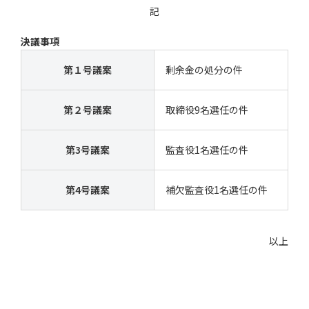
す
記
ペ
ー
ジ
決議事項
本
文
に
第１号議案
剰余金の処分の件
移
動
し
ま
第２号議案
取締役9名選任の件
す
フ
ッ
タ
ー
第3号議案
監査役1名選任の件
情
報
に
移
第4号議案
補欠監査役1名選任の件
動
し
ま
す
以上