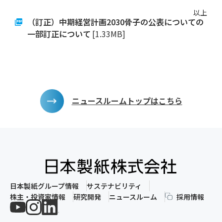
す
ペ
以上
ー
（訂正）中期経営計画2030骨子の公表についての
ジ
本
一部訂正について
[1.33MB]
文
に
移
動
し
ま
す
フ
ッ
ニュースルームトップはこちら
タ
ー
情
報
に
移
動
し
ま
す
日本製紙グループ情報
サステナビリティ
株主・投資家情報
研究開発
ニュースルーム
採用情報