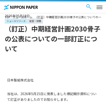
お問い合わせ
ペ
English
ー
ジ
内
を
2026年05月18日
TOP
ニュースルーム
（訂正）中期経営計画2030骨子の公表についての一部
移
動
ニュースリリース
経営・財務
す
（訂正）中期経営計画2030骨子
る
た
め
の公表についての一部訂正につ
の
リ
ン
いて
ク
で
す
サ
イ
ト
内
共
通
メ
日本製紙株式会社
ニ
ュ
ー
に
当社は、2026年5月15日に発表しました標記開示資料につい
移
動
て訂正がありましたのでお知らせします。
し
ま