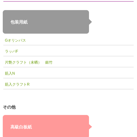
包装用紙
Gオリンパス
ラッパF
片艶クラフト（未晒） 銀竹
筋入N
筋入クラフトR
その他
高級白板紙