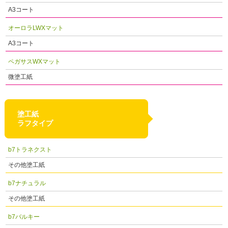
A3コート
オーロラLWXマット
A3コート
ペガサスWXマット
微塗工紙
塗工紙
ラフタイプ
b7トラネクスト
その他塗工紙
b7ナチュラル
その他塗工紙
b7バルキー