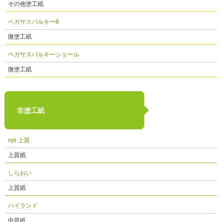
その他塗工紙
ペガサスバルキー8
微塗工紙
ペガサスバルキーショール
微塗工紙
非塗工紙
npi 上質
上質紙
しらおい
上質紙
ハイランド
中質紙