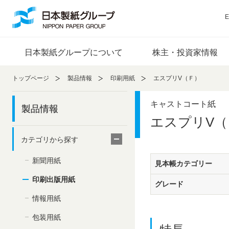
ペ
ペ
ー
ー
E
ジ
ジ
内
の
日本製紙グループについて
株主・投資家情報
を
終
移
わ
動
り
トップページ
製品情報
印刷用紙
エスプリV（Ｆ）
す
で
る
す
キャストコート紙
製品情報
た
ヘ
エスプリV（
め
ッ
の
ダ
カテゴリから探す
リ
ー
ン
情
新聞用紙
見本帳カテゴリー
ク
報
印刷出版用紙
で
に
グレード
す
戻
情報用紙
サ
り
イ
ま
包装用紙