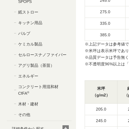
245.0
SPOPS
移
動
275.0
紙ストロー
し
キッチン用品
ま
335.0
す
パルプ
385.0
フ
ッ
ケミカル製品
※
上記データは参考値で
タ
※
米坪は表示米坪であり
セルロースナノファイバー
ー
※
品質データは予告無く
情
※
不透明度96%以上は
アグリ製品（茶苗）
報
エネルギー
に
移
コンクリート用混和材
米坪
動
®
CfFA
（g/m
2
）
（
し
ま
木材・建材
205.0
す
その他
245.0
詳細条件から探す