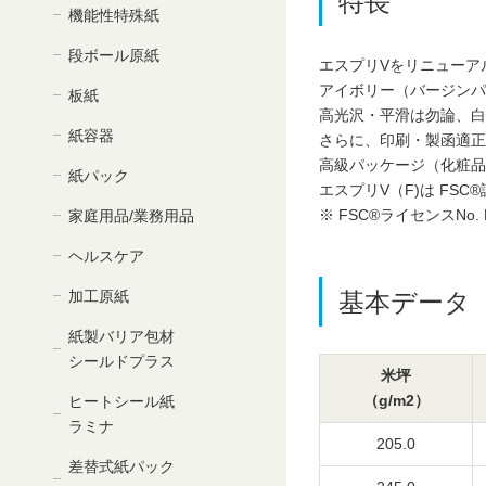
特長
ト
す
機能性特殊紙
内
ペ
共
ー
段ボール原紙
エスプリVをリニューア
通
ジ
アイボリー（バージンパ
板紙
メ
の
高光沢・平滑は勿論、白
ニ
先
紙容器
さらに、印刷・製函適正
ュ
頭
高級パッケージ（化粧品
ー
に
紙パック
エスプリV（F)は
FSC
®
に
戻
※
FSC
®
ライセンス
No.
家庭用品/業務用品
移
り
動
ま
ヘルスケア
し
す
加工原紙
基本データ
ま
す
紙製バリア包材
ペ
シールドプラス
ー
米坪
ジ
（g/m
2
）
ヒートシール紙
本
ラミナ
205.0
文
差替式紙パック
に