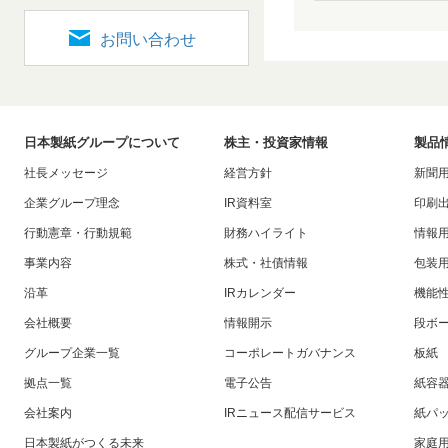
お問い合わせ
日本製紙グループについて
株主・投資家情報
製品
社長メッセージ
経営方針
新聞
企業グループ理念
IR資料室
印刷
行動憲章・行動規範
財務ハイライト
情報
事業内容
株式・社債情報
包装
沿革
IRカレンダー
機能
会社概要
情報開示
段ボ
グループ企業一覧
コーポレートガバナンス
板紙
拠点一覧
電子公告
紙容
会社案内
IRニュース配信サービス
紙パ
日本製紙がつくる未来
家庭用