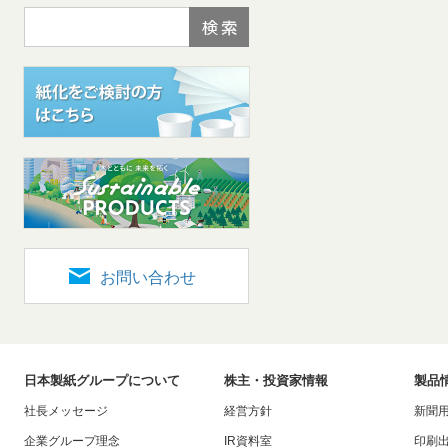
ト
す
内
ペ
共
ー
通
ジ
メ
の
ニ
先
ュ
頭
ー
に
に
戻
移
り
動
ま
し
す
ま
お問い合わせ
す
ペ
ー
ジ
日本製紙グループについて
株主・投資家情報
製品
本
社長メッセージ
経営方針
新聞
文
に
企業グループ理念
IR資料室
印刷