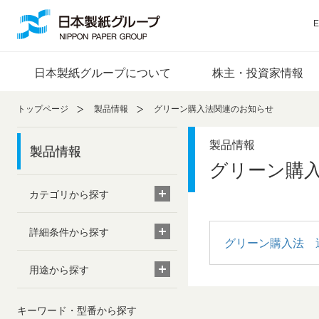
ペ
ペ
ー
ー
E
ジ
ジ
内
の
日本製紙グループについて
株主・投資家情報
を
終
移
わ
動
り
トップページ
製品情報
グリーン購入法関連のお知らせ
す
で
る
す
製品情報
製品情報
た
ヘ
グリーン購
め
ッ
の
ダ
カテゴリから探す
リ
ー
ン
情
詳細条件から探す
ク
報
グリーン購入法 
で
に
す
戻
用途から探す
サ
り
イ
ま
キーワード・型番から探す