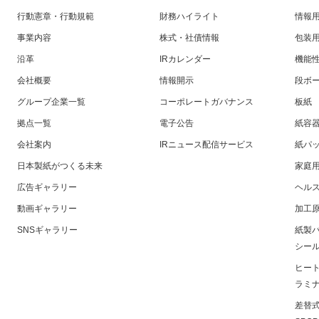
移
行動憲章・行動規範
財務ハイライト
情報
動
事業内容
株式・社債情報
包装
し
ま
沿革
IRカレンダー
機能
す
会社概要
情報開示
段ボ
フ
グループ企業一覧
コーポレートガバナンス
板紙
ッ
タ
拠点一覧
電子公告
紙容
ー
会社案内
IRニュース配信サービス
紙パ
情
日本製紙がつくる未来
家庭用
報
広告ギャラリー
ヘル
に
移
動画ギャラリー
加工
動
SNSギャラリー
紙製
し
シー
ま
ヒー
す
ラミ
差替